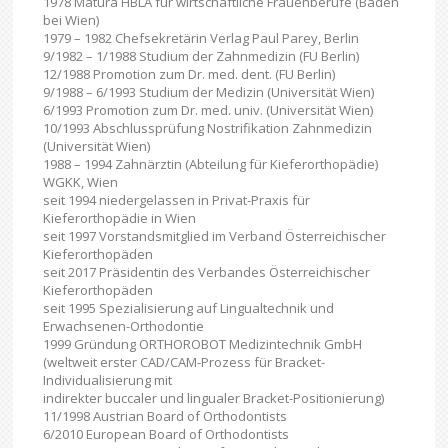
1978 Matura HBLA für wirtschaftliche Frauenberufe (Baden
bei Wien)
1979 – 1982 Chefsekretärin Verlag Paul Parey, Berlin
9/1982 – 1/1988 Studium der Zahnmedizin (FU Berlin)
12/1988 Promotion zum Dr. med. dent. (FU Berlin)
9/1988 – 6/1993 Studium der Medizin (Universität Wien)
6/1993 Promotion zum Dr. med. univ. (Universität Wien)
10/1993 Abschlussprüfung Nostrifikation Zahnmedizin
(Universität Wien)
1988 – 1994 Zahnärztin (Abteilung für Kieferorthopädie)
WGKK, Wien
seit 1994 niedergelassen in Privat-Praxis für
Kieferorthopädie in Wien
seit 1997 Vorstandsmitglied im Verband Österreichischer
Kieferorthopäden
seit 2017 Präsidentin des Verbandes Österreichischer
Kieferorthopäden
seit 1995 Spezialisierung auf Lingualtechnik und
Erwachsenen-Orthodontie
1999 Gründung ORTHOROBOT Medizintechnik GmbH
(weltweit erster CAD/CAM-Prozess für Bracket-
Individualisierung mit
indirekter buccaler und lingualer Bracket-Positionierung)
11/1998 Austrian Board of Orthodontists
6/2010 European Board of Orthodontists