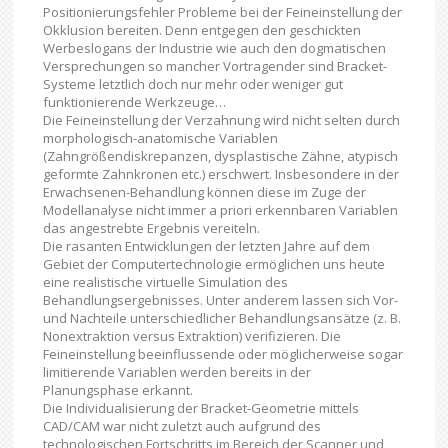
Positionierungsfehler Probleme bei der Feineinstellung der
Okklusion bereiten. Denn entgegen den geschickten
Werbeslogans der Industrie wie auch den dogmatischen
Versprechungen so mancher Vortragender sind Bracket-
Systeme letztlich doch nur mehr oder weniger gut
funktionierende Werkzeuge…
Die Feineinstellung der Verzahnung wird nicht selten durch
morphologisch-anatomische Variablen
(Zahngrößendiskrepanzen, dysplastische Zähne, atypisch
geformte Zahnkronen etc.) erschwert. Insbesondere in der
Erwachsenen-Behandlung können diese im Zuge der
Modellanalyse nicht immer a priori erkennbaren Variablen
das angestrebte Ergebnis vereiteln.
Die rasanten Entwicklungen der letzten Jahre auf dem
Gebiet der Computertechnologie ermöglichen uns heute
eine realistische virtuelle Simulation des
Behandlungsergebnisses. Unter anderem lassen sich Vor-
und Nachteile unterschiedlicher Behandlungsansätze (z. B.
Nonextraktion versus Extraktion) verifizieren. Die
Feineinstellung beeinflussende oder möglicherweise sogar
limitierende Variablen werden bereits in der
Planungsphase erkannt.
Die Individualisierung der Bracket-Geometrie mittels
CAD/CAM war nicht zuletzt auch aufgrund des
technologischen Fortschritts im Bereich der Scanner und